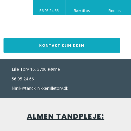
​56 95 24 66​
Skriv til os​
Find os​
KONTAKT KLINIKKEN​
Lille Torv 16, 3700 Rønne​
​56 95 24 66
klinik@tandklinikkenlilletorv.dk
ALMEN TANDPLEJE: